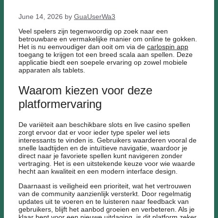
June 14, 2026
by
GuaUserWa3
Veel spelers zijn tegenwoordig op zoek naar een
betrouwbare en vermakelijke manier om online te gokken.
Het is nu eenvoudiger dan ooit om via de
carlospin app
toegang te krijgen tot een breed scala aan spellen. Deze
applicatie biedt een soepele ervaring op zowel mobiele
apparaten als tablets.
Waarom kiezen voor deze
platformervaring
De variëteit aan beschikbare slots en live casino spellen
zorgt ervoor dat er voor ieder type speler wel iets
interessants te vinden is. Gebruikers waarderen vooral de
snelle laadtijden en de intuïtieve navigatie, waardoor je
direct naar je favoriete spellen kunt navigeren zonder
vertraging. Het is een uitstekende keuze voor wie waarde
hecht aan kwaliteit en een modern interface design.
Daarnaast is veiligheid een prioriteit, wat het vertrouwen
van de community aanzienlijk versterkt. Door regelmatig
updates uit te voeren en te luisteren naar feedback van
gebruikers, blijft het aanbod groeien en verbeteren. Als je
klaar bent voor een nieuwe uitdaging, is dit platform zeker