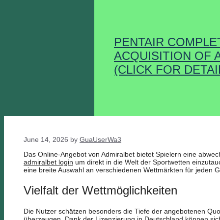
PENTAIR COMPLE
ACQUISITION OF 
(CLICK FOR DETAI
June 14, 2026
by
GuaUserWa3
Das Online-Angebot von Admiralbet bietet Spielern eine abw
admiralbet login
um direkt in die Welt der Sportwetten einzutauc
eine breite Auswahl an verschiedenen Wettmärkten für jeden
Vielfalt der Wettmöglichkeiten
Die Nutzer schätzen besonders die Tiefe der angebotenen Quot
überzeugen. Dank der Lizenzierung in Deutschland können sich