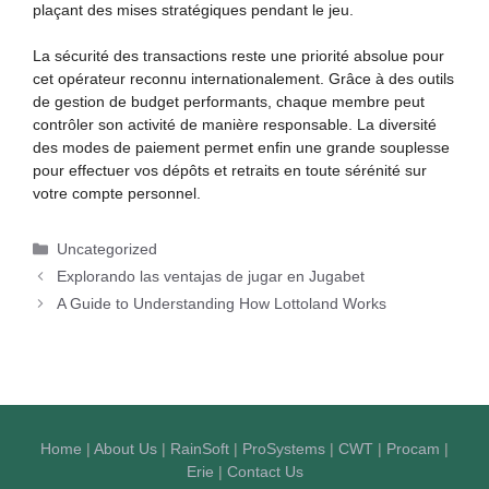
plaçant des mises stratégiques pendant le jeu.
La sécurité des transactions reste une priorité absolue pour
cet opérateur reconnu internationalement. Grâce à des outils
de gestion de budget performants, chaque membre peut
contrôler son activité de manière responsable. La diversité
des modes de paiement permet enfin une grande souplesse
pour effectuer vos dépôts et retraits en toute sérénité sur
votre compte personnel.
Categories
Uncategorized
Explorando las ventajas de jugar en Jugabet
A Guide to Understanding How Lottoland Works
Home
|
About Us
|
RainSoft
|
ProSystems
|
CWT
|
Procam
|
Erie
|
Contact Us