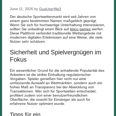
June 11, 2026
by
GuaUserWa3
Der deutsche Sportwettenmarkt wird seit Jahren von
einem ganz bestimmten Namen maßgeblich geprägt.
Wenn Sie sich für hochwertige Unterhaltung interessieren,
sollten Sie unbedingt einen Blick auf
tipico games
werfen.
Diese Plattform verbindet traditionelle Wettangebote mit
modernen digitalen Erlebnissen auf eine Weise, die viele
Nutzer sehr schätzen.
Sicherheit und Spielvergnügen im
Fokus
Ein wesentlicher Grund für die anhaltende Popularität des
Anbieters ist die strikte Einhaltung regulatorischer
Vorgaben. Spieler genießen hier nicht nur eine
umfassende Auswahl an Wettmärkten
, sondern auch ein
hohes Maß an Transparenz bei der Abwicklung von
Transaktionen. Wer sich für Sportwetten entscheidet,
profitiert zudem von einer benutzerfreundlichen
Oberfläche, die sowohl für Einsteiger als auch für
erfahrene Nutzer optimiert wurde.
Tipps für ein