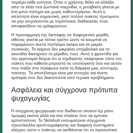
περιέχει κάθε ενότητα. Όταν ο χρήστης θέλει να αλλάξει
από τα slots στα ζωντανά παιχνίδια, η μετάβαση γίνεται με
ένα μόνο πάτημα και χωρίς καθυστερήσεις. Αυτή η
απλότητα είναι σημαντική, γιατί πολλοί παίκτες προτιμούν
να μην ασχολούνται με περίπλοκες διαδικασίες όταν
αποφασίζουν να χαλαρώσουν.
Η προσαρμογή της διεπαφής σε διαφορετικά μεγέθη
οθόνης γίνεται με τέτοιο τρόπο ώστε τα κουμπιά να
παραμένουν άνετα πατήσιμα ακόμα και σε μικρές
συσκευές. Το κείμενο δεν μικραίνει υπερβολικά και τα
εικονίδια διατηρούν το μέγεθός τους. Αυτή η φροντίδα για
την εργονομία δείχνει ότι οι σχεδιαστές σκέφτηκαν τόσο τον
παίκτη που κάθεται μπροστά σε υπολογιστή όσο και αυτόν
που παίζει στο τηλέφωνο κατά τη διάρκεια μιας σύντομης
παύσης. Το αποτέλεσμα είναι μια συνεχής και άνετη
εμπειρία που δεν διακόπτεται από τεχνικά προβλήματα.
Ασφάλεια και σύγχρονα πρότυπα
ψυχαγωγίας
Η σύγχρονη ψυχαγωγία στο διαδίκτυο απαιτεί όχι μόνο
όμορφη εικόνα αλλά και ένα πλαίσιο που να εμπνέει
εμπιστοσύνη. Το Slotshub ενσωματώνει σύγχρονα
πρωτόκολλα κρυπτογράφησης και διαφανή συστήματα
ελέγχου ώστε ο παίκτης να αισθάνεται ότι τα προσωπικά