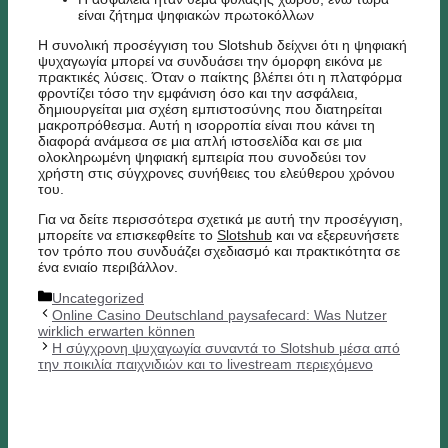
είναι ζήτημα ψηφιακών πρωτοκόλλων
Η συνολική προσέγγιση του Slotshub δείχνει ότι η ψηφιακή
ψυχαγωγία μπορεί να συνδυάσει την όμορφη εικόνα με
πρακτικές λύσεις. Όταν ο παίκτης βλέπει ότι η πλατφόρμα
φροντίζει τόσο την εμφάνιση όσο και την ασφάλεια,
δημιουργείται μια σχέση εμπιστοσύνης που διατηρείται
μακροπρόθεσμα. Αυτή η ισορροπία είναι που κάνει τη
διαφορά ανάμεσα σε μια απλή ιστοσελίδα και σε μια
ολοκληρωμένη ψηφιακή εμπειρία που συνοδεύει τον
χρήστη στις σύγχρονες συνήθειες του ελεύθερου χρόνου
του.
Για να δείτε περισσότερα σχετικά με αυτή την προσέγγιση,
μπορείτε να επισκεφθείτε το
Slotshub
και να εξερευνήσετε
τον τρόπο που συνδυάζει σχεδιασμό και πρακτικότητα σε
ένα ενιαίο περιβάλλον.
Categories
Uncategorized
Online Casino Deutschland paysafecard: Was Nutzer
wirklich erwarten können
Η σύγχρονη ψυχαγωγία συναντά το Slotshub μέσα από
την ποικιλία παιχνιδιών και το livestream περιεχόμενο