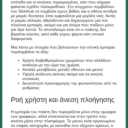
επίπεδα και οι κινήσεις περιορισμένες, κάτι που σήμερα
φαίνεται σχεδόν παλιομοδίτικο. Στο σύγχρονο περιβάλλον
του Slotshub τα σύμβολα έχουν βάθος και η οθόνη αντιδρά
με μικρές δονήσεις όταν εμφανίζεται μια μεγάλη νίκη. Αυτές
οι μικρές αλλαγές αθροίζονται και δημιουργούν μια πιο
πλούσια εμπειρία, ακόμα και για άτομα που παίζουν μόνο
για λίγα λεπτά. Το αποτέλεσμα είναι ότι ο παίκτης δεν
βαριέται εύκολα, γιατί κάθε γύρος φέρνει κάτι οπτικά
διαφορετικό.
Μια λίστα με στοιχεία που βελτιώνουν την οπτική εμπειρία
περιλαμβάνει τα εξής:
Χρήση διαβαθμισμένων χρωμάτων που αλλάζουν
ανάλογα με την ώρα της ημέρας
Απαλές μεταβάσεις μεταξύ οθονών και μενού
Υψηλή ανάλυση εικόνας ακόμα και σε κινητές
συσκευές
Δυνατότητα προσαρμογής της φωτεινότητας από τις
ρυθμίσεις
Ροή χρήστη και άνεση πλοήγησης
Η εμπειρία του παίκτη δεν περιορίζεται μόνο στην ομορφιά
των γραφικών, αλλά επεκτείνεται και στον τρόπο που
κινείται μέσα στην πλατφόρμα. Το μενού είναι οργανωμένο
σε σαφείς κατηγορίες με εικονίδια που εξηγούν αμέσως τι