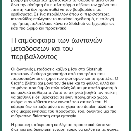
δίνει την αίσθηση ότι η πλατφόρμα σέβεται τον χρόνο του
παίκτη και δεν προσπαθεί να τον βομβαρδίσει με
ερεθίσματα. Σε ένα περιβάλλον όπου οι περισσότερες
ιστοσελίδες επιλέγουν το maximal σχεδιασμό, η επιλογή
της ήπιας πολυτέλειας κάνει το Slotshub να ξεχωρίζει ως
κάτι πιο ώριμο και προσεκτικό.
Η ατμόσφαιρα των ζωντανών
μεταδόσεων και του
περιβάλλοντος
Οι ζωντανές μεταδόσεις καζίνο μέσα στο Slotshub
αποκτούν ιδιαίτερο χαρακτήρα από τον τρόπο που
παρουσιάζονται οι χοροί των φωτισμών και τα τραπέζια. Ο
θεατής βλέπει όχι μόνο τον dealer και τα φύλλα, αλλά και
το φόντο που θυμίζει πολυτελές λόμπι με απαλό φωτισμό
και μαλακά καθίσματα. Αυτό το σκηνικό βοηθά τον παίκτη
να αισθανθεί ότι βρίσκεται σε έναν πραγματικό χώρο,
ακόμα κι αν κάθεται στον καναπέ του σπιτιού του. Η
κάμερα δεν εστιάζει μόνο στα χέρια του dealer, αλλά και
στις μικρές κινήσεις του προσώπου του, δίνοντας μια πιο
ανθρώπινη διάσταση στην εμπειρία.
Η μουσική υπόκρουση επιλέγεται προσεκτικά ώστε να
διατηρεί μια διακριτική ένταση χωρίς να καλύπτει τις φωνές