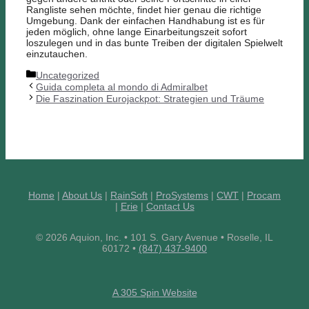
Rangliste sehen möchte, findet hier genau die richtige
Umgebung. Dank der einfachen Handhabung ist es für
jeden möglich, ohne lange Einarbeitungszeit sofort
loszulegen und in das bunte Treiben der digitalen Spielwelt
einzutauchen.
Categories
Uncategorized
Guida completa al mondo di Admiralbet
Die Faszination Eurojackpot: Strategien und Träume
Home
|
About Us
|
RainSoft
|
ProSystems
|
CWT
|
Procam
|
Erie
|
Contact Us
© 2026 Aquion, Inc. • 101 S. Gary Avenue • Roselle, IL
60172 •
(847) 437-9400
A 305 Spin Website