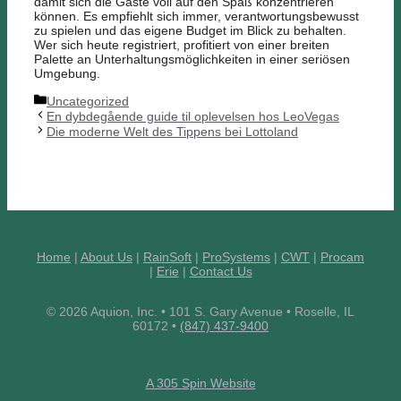
damit sich die Gäste voll auf den Spaß konzentrieren
können. Es empfiehlt sich immer, verantwortungsbewusst
zu spielen und das eigene Budget im Blick zu behalten.
Wer sich heute registriert, profitiert von einer breiten
Palette an Unterhaltungsmöglichkeiten in einer seriösen
Umgebung.
Categories
Uncategorized
En dybdegående guide til oplevelsen hos LeoVegas
Die moderne Welt des Tippens bei Lottoland
Home
|
About Us
|
RainSoft
|
ProSystems
|
CWT
|
Procam
|
Erie
|
Contact Us
© 2026 Aquion, Inc. • 101 S. Gary Avenue • Roselle, IL
60172 •
(847) 437-9400
A 305 Spin Website