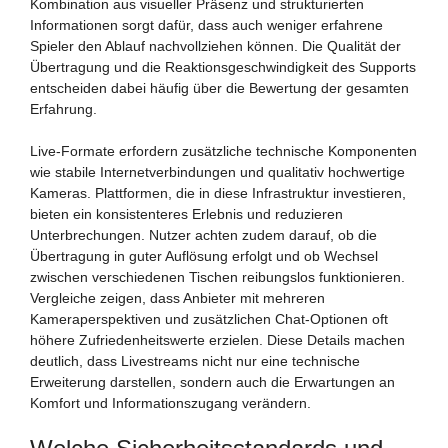
Kombination aus visueller Präsenz und strukturierten
Informationen sorgt dafür, dass auch weniger erfahrene
Spieler den Ablauf nachvollziehen können. Die Qualität der
Übertragung und die Reaktionsgeschwindigkeit des Supports
entscheiden dabei häufig über die Bewertung der gesamten
Erfahrung.
Live-Formate erfordern zusätzliche technische Komponenten
wie stabile Internetverbindungen und qualitativ hochwertige
Kameras. Plattformen, die in diese Infrastruktur investieren,
bieten ein konsistenteres Erlebnis und reduzieren
Unterbrechungen. Nutzer achten zudem darauf, ob die
Übertragung in guter Auflösung erfolgt und ob Wechsel
zwischen verschiedenen Tischen reibungslos funktionieren.
Vergleiche zeigen, dass Anbieter mit mehreren
Kameraperspektiven und zusätzlichen Chat-Optionen oft
höhere Zufriedenheitswerte erzielen. Diese Details machen
deutlich, dass Livestreams nicht nur eine technische
Erweiterung darstellen, sondern auch die Erwartungen an
Komfort und Informationszugang verändern.