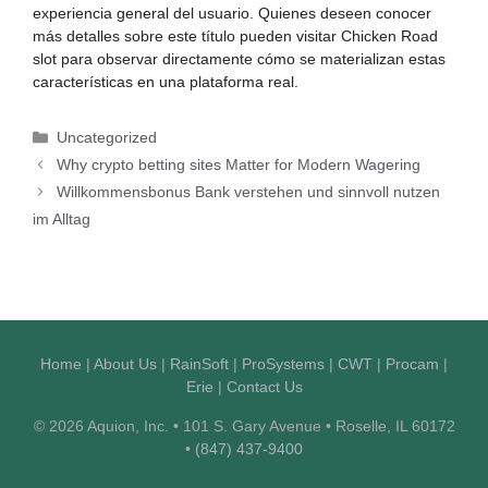
experiencia general del usuario. Quienes deseen conocer
más detalles sobre este título pueden visitar
Chicken Road
slot
para observar directamente cómo se materializan estas
características en una plataforma real.
Categories
Uncategorized
Why crypto betting sites Matter for Modern Wagering
Willkommensbonus Bank verstehen und sinnvoll nutzen
im Alltag
Home
|
About Us
|
RainSoft
|
ProSystems
|
CWT
|
Procam
|
Erie
|
Contact Us
© 2026 Aquion, Inc. • 101 S. Gary Avenue • Roselle, IL 60172
•
(847) 437-9400