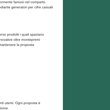
giormente famosi nel comparto.
mediante generatori per cifre casuali
erso prodotti i quali spaziano
 innovative oltre montepremi
 mantenere la proposta
nti utenti. Ogni proposta è
zione.