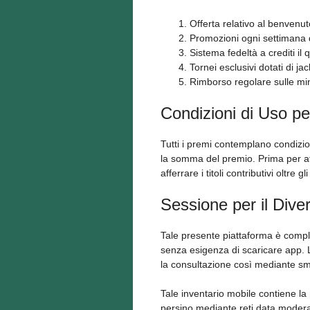
Offerta relativo al benvenuto
Promozioni ogni settimana d
Sistema fedeltà a crediti il q
Tornei esclusivi dotati di j
Rimborso regolare sulle min
Condizioni di Uso pe
Tutti i premi contemplano condizion
la somma del premio. Prima per at
afferrare i titoli contributivi oltre 
Sessione per il Dive
Tale presente piattaforma è compl
senza esigenza di scaricare app. L’
la consultazione così mediante sm
Tale inventario mobile contiene la 
persino mediante reti data moderate