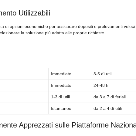
ento Utilizzabili
i opzioni economiche per assicurare depositi e prelevamenti veloci e 
elezionare la soluzione più adatta alle proprie richieste.
o
Immediato
3-5 dì utili
Immediato
24-48 h
1-3 dì utili
da 3 a 7 dì feriali
Istantaneo
da 2 a 4 dì utili
rmente Apprezzati sulle Piattaforme Naziona