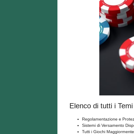
Elenco di tutti i Temi
Regolamentazione e Protez
Sistemi di Versamento Dispo
Tutti i Giochi Maggiormente