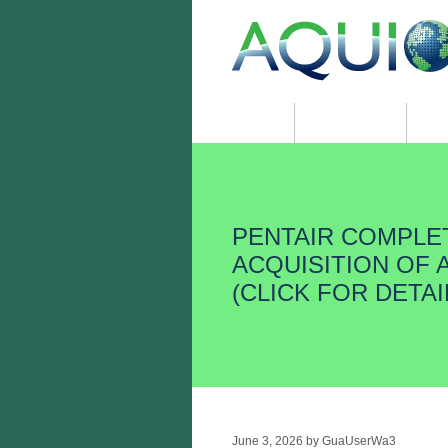
Skip
to
content
HOME
ABOUT US
RA
PENTAIR COMPLE
ACQUISITION OF 
(CLICK FOR DETAI
June 3, 2026
by
GuaUserWa3