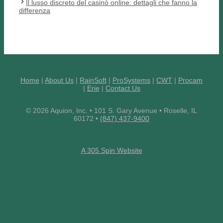
Il lusso discreto del casinò online: dettagli che fanno la
differenza
Home
|
About Us
|
RainSoft
|
ProSystems
|
CWT
|
Procam
|
Erie
|
Contact Us
© 2026 Aquion, Inc. • 101 S. Gary Avenue • Roselle, IL
60172 •
(847) 437-9400
A 305 Spin Website