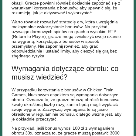
okazji. Gracze powinni również dokładnie zapoznać się z
warunkami korzystania z bonusów, aby upewnić się, że
rozumieją, jak je aktywować i wykorzystać.
Warto również rozważyć strategię gry, która uwzględnia
maksymalne wykorzystanie bonusów. Na przykład,
używając darmowych spinów na grach o wysokim RTP
(Return to Player), gracze mogą zwiększyć swoje szanse
na wygraną, korzystając z bonusów w sposób
przemyślany. Nie zapomnij również, aby grać
odpowiedzialnie i ustalać limity, aby cieszyć się grą bez
zbędnego ryzyka.
Wymagania dotyczące obrotu: co
musisz wiedzieć?
W przypadku korzystania z bonusów w Chicken Train
Games, kluczowym aspektem są wymagania dotyczące
obrotu. Oznacza to, że gracze muszą obrócić bonusową
kwotę określoną liczbę razy, zanim będą mogli wypłacić
swoje wygrane. Zazwyczaj wymagania te są jasno
określone w regulaminie bonusu, dlatego ważne jest, aby
je dokładnie przeczytać.
Na przykład, jeśli bonus wynosi 100 zł z wymaganiem
obrotu 30x, oznacza to, że gracze muszą postawić 3000