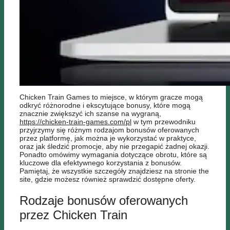
Chicken Train Games to miejsce, w którym gracze mogą
odkryć różnorodne i ekscytujące bonusy, które mogą
znacznie zwiększyć ich szanse na wygraną,
https://chicken-train-games.com/pl
w tym przewodniku
przyjrzymy się różnym rodzajom bonusów oferowanych
przez platformę, jak można je wykorzystać w praktyce,
oraz jak śledzić promocje, aby nie przegapić żadnej okazji.
Ponadto omówimy wymagania dotyczące obrotu, które są
kluczowe dla efektywnego korzystania z bonusów.
Pamiętaj, że wszystkie szczegóły znajdziesz na stronie the
site, gdzie możesz również sprawdzić dostępne oferty.
Rodzaje bonusów oferowanych
przez Chicken Train