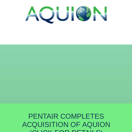
Skip
to
content
MENU
PENTAIR COMPLETES
ACQUISITION OF AQUION