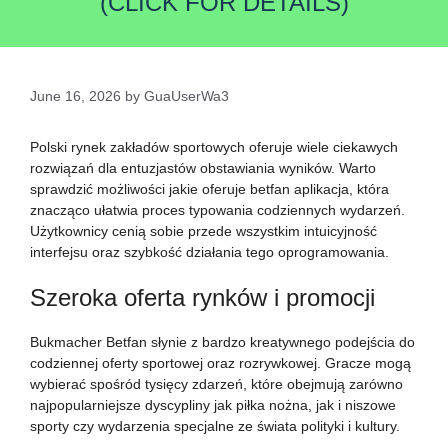
(CLICK FOR DETAILS)
June 16, 2026
by
GuaUserWa3
Polski rynek zakładów sportowych oferuje wiele ciekawych
rozwiązań dla entuzjastów obstawiania wyników. Warto
sprawdzić możliwości jakie oferuje
betfan aplikacja
, która
znacząco ułatwia proces typowania codziennych wydarzeń.
Użytkownicy cenią sobie przede wszystkim intuicyjność
interfejsu oraz szybkość działania tego oprogramowania.
Szeroka oferta rynków i promocji
Bukmacher Betfan słynie z bardzo kreatywnego podejścia do
codziennej oferty sportowej oraz rozrywkowej. Gracze mogą
wybierać spośród tysięcy zdarzeń, które obejmują zarówno
najpopularniejsze dyscypliny jak piłka nożna, jak i niszowe
sporty czy wydarzenia specjalne ze świata polityki i kultury.