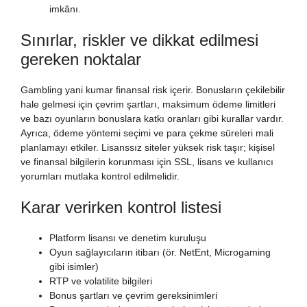
imkânı.
Sınırlar, riskler ve dikkat edilmesi
gereken noktalar
Gambling yani kumar finansal risk içerir. Bonusların çekilebilir
hale gelmesi için çevrim şartları, maksimum ödeme limitleri
ve bazı oyunların bonuslara katkı oranları gibi kurallar vardır.
Ayrıca, ödeme yöntemi seçimi ve para çekme süreleri mali
planlamayı etkiler. Lisanssız siteler yüksek risk taşır; kişisel
ve finansal bilgilerin korunması için SSL, lisans ve kullanıcı
yorumları mutlaka kontrol edilmelidir.
Karar verirken kontrol listesi
Platform lisansı ve denetim kuruluşu
Oyun sağlayıcıların itibarı (ör. NetEnt, Microgaming
gibi isimler)
RTP ve volatilite bilgileri
Bonus şartları ve çevrim gereksinimleri