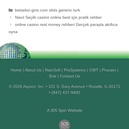
Categories
betsekiz-giris.com slots generic turk
Nasıl Seçilir casino online best için pratik rehber
online casino real money rehberi Gerçek parayla akıllıca
oyna
Home
|
About Us
|
RainSoft
|
ProSystems
|
CWT
|
Procam
|
Erie
|
Contact Us
© 2026 Aquion, Inc. • 101 S. Gary Avenue • Roselle, IL 60172
•
(847) 437-9400
A 305 Spin Website