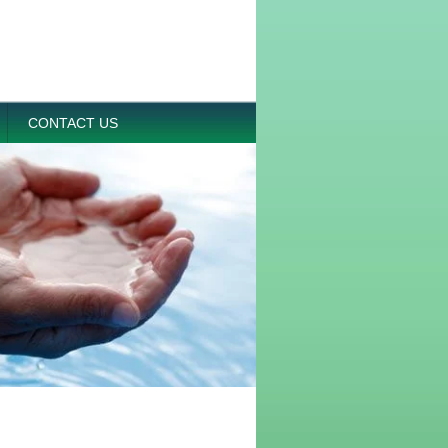
CONTACT US