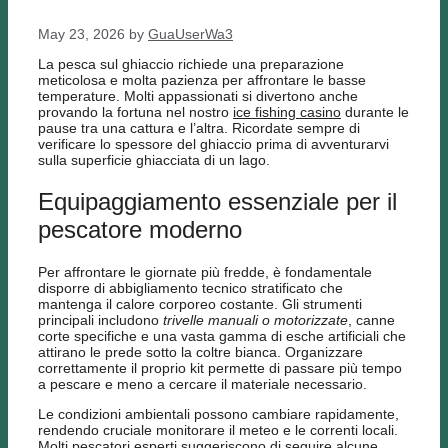
May 23, 2026
by
GuaUserWa3
La pesca sul ghiaccio richiede una preparazione
meticolosa e molta pazienza per affrontare le basse
temperature. Molti appassionati si divertono anche
provando la fortuna nel nostro
ice fishing casino
durante le
pause tra una cattura e l’altra. Ricordate sempre di
verificare lo spessore del ghiaccio prima di avventurarvi
sulla superficie ghiacciata di un lago.
Equipaggiamento essenziale per il
pescatore moderno
Per affrontare le giornate più fredde, è fondamentale
disporre di abbigliamento tecnico stratificato che
mantenga il calore corporeo costante. Gli strumenti
principali includono
trivelle manuali o motorizzate
, canne
corte specifiche e una vasta gamma di esche artificiali che
attirano le prede sotto la coltre bianca. Organizzare
correttamente il proprio kit permette di passare più tempo
a pescare e meno a cercare il materiale necessario.
Le condizioni ambientali possono cambiare rapidamente,
rendendo cruciale monitorare il meteo e le correnti locali.
Molti pescatori esperti suggeriscono di seguire alcune