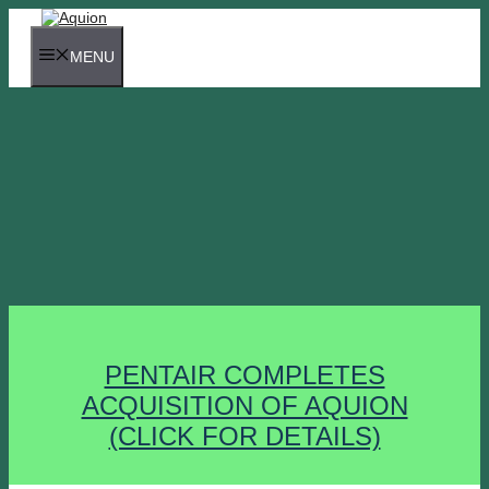
Skip
to
content
MENU
PENTAIR COMPLETES
ACQUISITION OF AQUION
(CLICK FOR DETAILS)