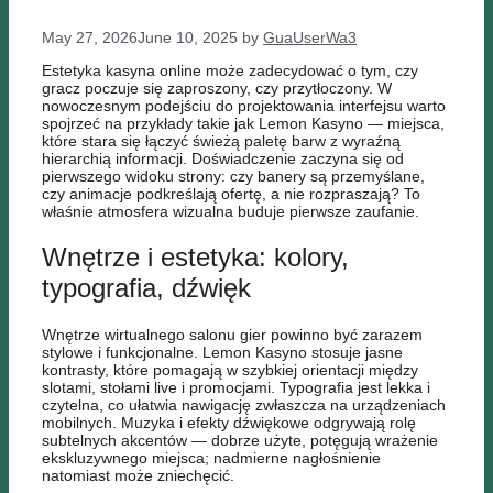
May 27, 2026
June 10, 2025
by
GuaUserWa3
Estetyka kasyna online może zadecydować o tym, czy
gracz poczuje się zaproszony, czy przytłoczony. W
nowoczesnym podejściu do projektowania interfejsu warto
spojrzeć na przykłady takie jak Lemon Kasyno — miejsca,
które stara się łączyć świeżą paletę barw z wyraźną
hierarchią informacji. Doświadczenie zaczyna się od
pierwszego widoku strony: czy banery są przemyślane,
czy animacje podkreślają ofertę, a nie rozpraszają? To
właśnie atmosfera wizualna buduje pierwsze zaufanie.
Wnętrze i estetyka: kolory,
typografia, dźwięk
Wnętrze wirtualnego salonu gier powinno być zarazem
stylowe i funkcjonalne. Lemon Kasyno stosuje jasne
kontrasty, które pomagają w szybkiej orientacji między
slotami, stołami live i promocjami. Typografia jest lekka i
czytelna, co ułatwia nawigację zwłaszcza na urządzeniach
mobilnych. Muzyka i efekty dźwiękowe odgrywają rolę
subtelnych akcentów — dobrze użyte, potęgują wrażenie
ekskluzywnego miejsca; nadmierne nagłośnienie
natomiast może zniechęcić.