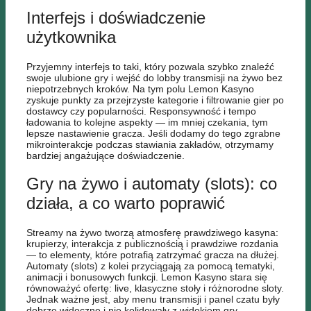
Interfejs i doświadczenie
użytkownika
Przyjemny interfejs to taki, który pozwala szybko znaleźć
swoje ulubione gry i wejść do lobby transmisji na żywo bez
niepotrzebnych kroków. Na tym polu Lemon Kasyno
zyskuje punkty za przejrzyste kategorie i filtrowanie gier po
dostawcy czy popularności. Responsywność i tempo
ładowania to kolejne aspekty — im mniej czekania, tym
lepsze nastawienie gracza. Jeśli dodamy do tego zgrabne
mikrointerakcje podczas stawiania zakładów, otrzymamy
bardziej angażujące doświadczenie.
Gry na żywo i automaty (slots): co
działa, a co warto poprawić
Streamy na żywo tworzą atmosferę prawdziwego kasyna:
krupierzy, interakcja z publicznością i prawdziwe rozdania
— to elementy, które potrafią zatrzymać gracza na dłużej.
Automaty (slots) z kolei przyciągają za pomocą tematyki,
animacji i bonusowych funkcji. Lemon Kasyno stara się
równoważyć ofertę: live, klasyczne stoły i różnorodne sloty.
Jednak ważne jest, aby menu transmisji i panel czatu były
dobrze widoczne i nie kolidowały z widokiem gry.