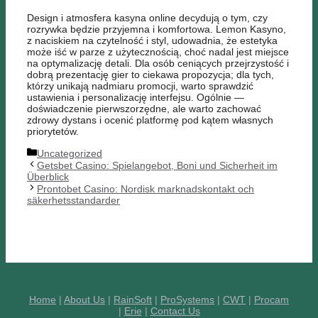
Design i atmosfera kasyna online decydują o tym, czy
rozrywka będzie przyjemna i komfortowa. Lemon Kasyno,
z naciskiem na czytelność i styl, udowadnia, że estetyka
może iść w parze z użytecznością, choć nadal jest miejsce
na optymalizację detali. Dla osób ceniących przejrzystość i
dobrą prezentację gier to ciekawa propozycja; dla tych,
którzy unikają nadmiaru promocji, warto sprawdzić
ustawienia i personalizację interfejsu. Ogólnie —
doświadczenie pierwszorzędne, ale warto zachować
zdrowy dystans i ocenić platformę pod kątem własnych
priorytetów.
Categories
Uncategorized
Getsbet Casino: Spielangebot, Boni und Sicherheit im
Überblick
Prontobet Casino: Nordisk marknadskontakt och
säkerhetsstandarder
Home
|
About Us
|
RainSoft
|
ProSystems
|
CWT
|
Procam
|
Erie
|
Contact Us